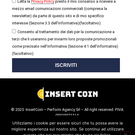
Letta la
Privacy Policy
presto il mio consenso a ricevere a
mezzo email comunicazioni commerciali (compresa la
newsletter) da parte di questo sito e di mio specifico
interesse (Sezione 3.3 dell'informativa)(facoltativo).
Consento al trattamento dei dati per la comunicazione a
terzi che li useranno per inviarmi loro proposte promozionali
come precisato nell'informativa (Sezione 4.1 dell'informativa)
(facoltativo).
ISCRIVITI
© 2025 InsertCoin – Perform Agency Srl – All right reserved. P.IVA:
09335071214.
Cookie Policy
.
Privacy Policy
.
Utilizziamo i cookie per essere sicuri che tu possa avere la
migliore esperienza sul nostro sito. Se continui ad utilizzare