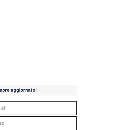
ndicoot 4 in uscita a
mpre aggiornato!