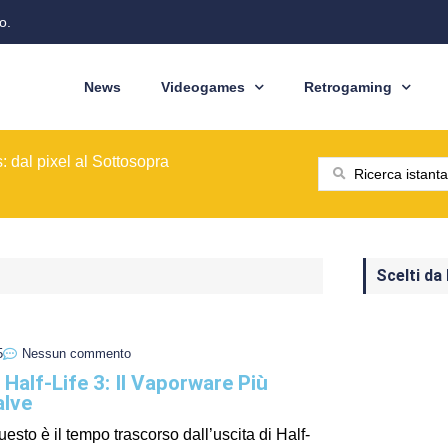
o.
News
Videogames
Retrogaming
ione del modello originale
ominò le sale giochi nel 1989
ragons: Cinquant'anni di Avventure
: dal pixel al Sottosopra
saga BioWare
 nelle nostre tasche
ione del modello originale
ominò le sale giochi nel 1989
Scelti da
5
Nessun commento
i Half-Life 3: Il Vaporware Più
alve
uesto è il tempo trascorso dall’uscita di Half-