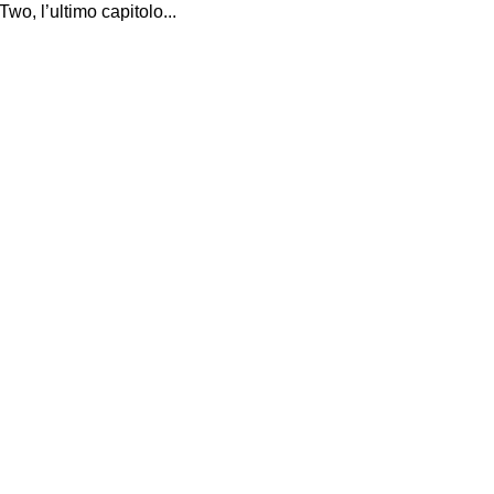
Two, l’ultimo capitolo...
I Miglio
Guida a
Definito
Yakuza:
Dojima