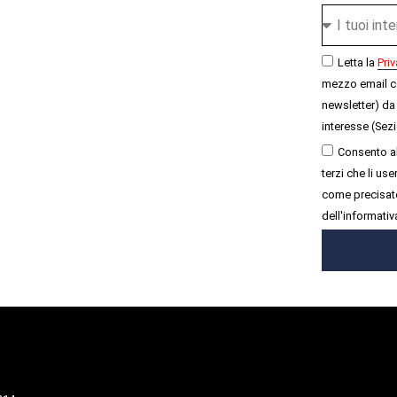
Letta la
Priv
mezzo email c
newsletter) da 
interesse (Sezi
Consento al
terzi che li u
come precisato
dell'informativ