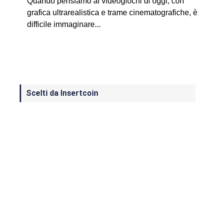
Quando pensiamo ai videogiochi di oggi, con
grafica ultrarealistica e trame cinematografiche, è
difficile immaginare...
Scelti da Insertcoin
I Migliori Giochi per MS-DOS: Una
Guida ai Classici che Hanno Definito