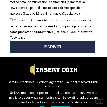
mezzo email comunicazioni commerciali (compresa la
newsletter) da parte di questo sito e di mio specifico
interesse (Sezione 3.3 dell'informativa)(facoltativo).
Consento al trattamento dei dati per la comunicazione a
terzi che li useranno per inviarmi loro proposte promozionali
come precisato nell'informativa (Sezione 4.1 dell'informativa)
(facoltativo).
ISCRIVITI
© 2025 InsertCoin – Perform Agency Srl – All right reserved. P.IVA:
09335071214.
Cookie Policy
.
Privacy Policy
.
Utilizziamo i cookie per essere sicuri che tu possa avere la
migliore esperienza sul nostro sito. Se continui ad utilizzare
questo sito noi assumiamo che tu ne sia felice.