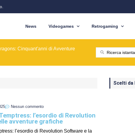
o.
News
Videogames
Retrogaming
ione del modello originale
ominò le sale giochi nel 1989
ragons: Cinquant'anni di Avventure
: dal pixel al Sottosopra
saga BioWare
 nelle nostre tasche
ione del modello originale
ominò le sale giochi nel 1989
Scelti da
025
Nessun commento
 Temptress: l’esordio di Revolution
lle avventure grafiche
tress: l’esordio di Revolution Software e la