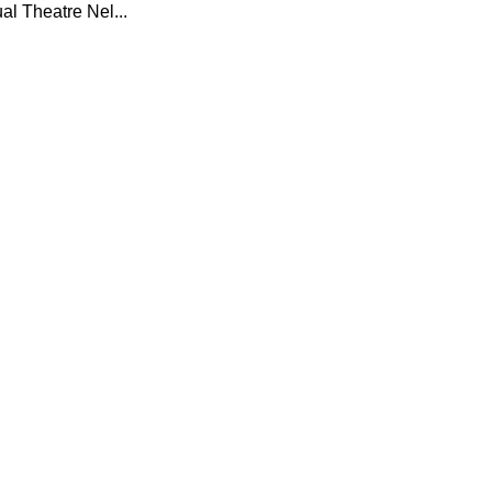
ual Theatre Nel...
I Miglio
Guida a
Definito
Yakuza:
Dojima