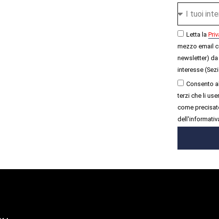
Letta la
Priv
mezzo email c
newsletter) da 
interesse (Sezi
Consento al
terzi che li u
come precisato
dell'informativ