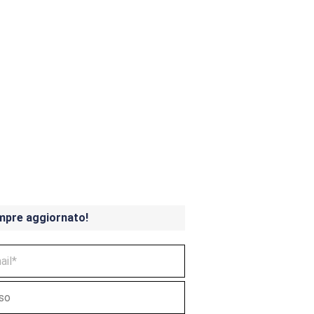
ndicoot 4 in uscita a
mpre aggiornato!