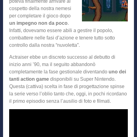
poteva finalmente arrivare al
cospetto della nostra nemesi
per completare il gioco dopo
un impegno non da poco
.
Infatti, dovevamo essere abili a gestire il popolo,
combattere nelle fasi d’azione e tenere tutto sotto
controllo dalla nostra “nuvoletta”.
Actraiser ebbe un discreto successo al debutto di
inizio anni ’90, ma il seguito abbandonò
completamente la fase gestionale diventando
uno dei
tanti action game
disponibili su Super Nintendo.
Questa (cattiva) scelta in fase di progettazione spinse
la serie verso l’oblio tanto che, oggi, in pochi ricordano
il primo episodio senza l’ausilio di foto e filmati.