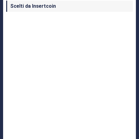
Scelti da Insertcoin
I Migliori Giochi per MS-DOS: Una Guida ai
Classici che Hanno Definito un'Era