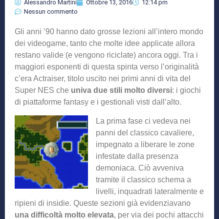
Alessandro Martini
Ottobre 13, 2016
12:14 pm
Nessun commento
Gli anni ’90 hanno dato grosse lezioni all’intero mondo
dei videogame, tanto che molte idee applicate allora
restano valide (e vengono riciclate) ancora oggi. Tra i
maggiori esponenti di questa spinta verso l’originalità
c’era Actraiser, titolo uscito nei primi anni di vita del
Super NES che
univa due stili molto diversi
: i giochi
di piattaforme fantasy e i gestionali visti dall’alto.
La prima fase ci vedeva nei
panni del classico cavaliere,
impegnato a liberare le zone
infestate dalla presenza
demoniaca. Ciò avveniva
tramite il classico schema a
livelli, inquadrati lateralmente e
ripieni di insidie. Queste sezioni già evidenziavano
una difficoltà molto elevata
, per via dei pochi attacchi