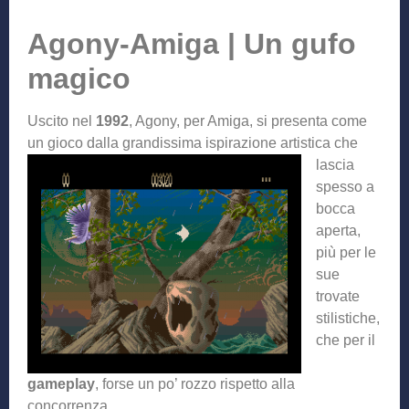
Agony-Amiga | Un gufo
magico
Uscito nel
1992
, Agony, per Amiga, si presenta come
un gioco dalla grandissima ispirazione artistica che
lascia
spesso a
bocca
aperta,
più per le
sue
trovate
stilistiche,
che per il
gameplay
, forse un po’ rozzo rispetto alla
concorrenza.