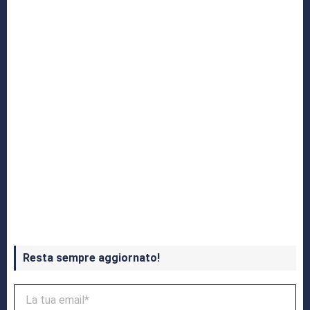
Yakuza: L’Epopea del Drago di Dojima
Crash Bandicoot 4 in uscita a ottobre
Resta sempre aggiornato!