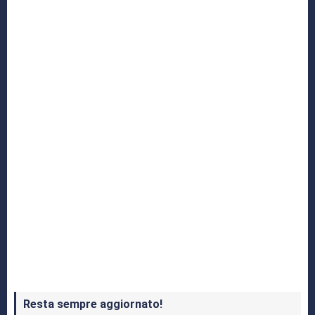
Yakuza: L’Epopea del Drago di Dojima
Crash Bandicoot 4 in uscita a ottobre
Resta sempre aggiornato!