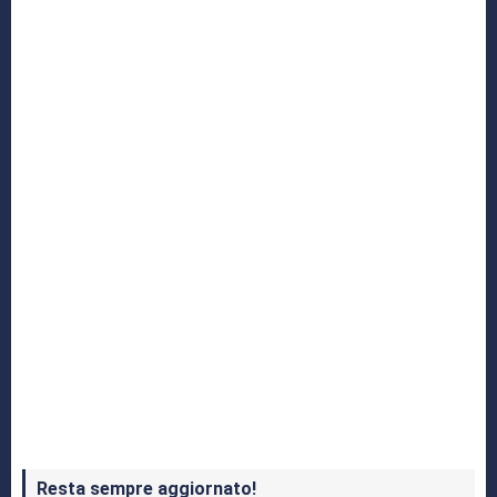
Yakuza: L’Epopea del Drago di Dojima
Crash Bandicoot 4 in uscita a ottobre
Resta sempre aggiornato!