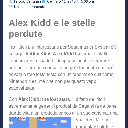
Filippo Carignani
Gennaio 12, 2018
6:08 pm
Nessun commento
Alex Kidd e le stelle
perdute
Tra i titoli più interessanti per Sega master System c’è
la saga di
Alex Kidd
;
Alex Kidd
ha saputo infatti
conquistare la sua fetta di appassionati e segnare
un’epoca per una consolle un po’ sfortunata che si è
trovata a fare testa testa con un fenomeno cult come
Nintendo Nes, ma che non per questo vapoi
sottovalutata.
Con
Alex Kidd: the lost stars
, il difetto dei titoli
estremamente generici prodotti da Sega si fa da parte
dando vita a un prodotto caric
o di un suo carisma, una
sua identità e un
gameplay solido e