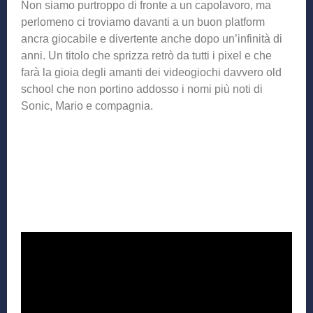
Non siamo purtroppo di fronte a un capolavoro, ma
perlomeno ci troviamo davanti a un buon platform
ancra giocabile e divertente anche dopo un’infinità di
anni. Un titolo che sprizza retrò da tutti i pixel e che
farà la gioia degli amanti dei videogiochi davvero old
school che non portino addosso i nomi più noti di
Sonic, Mario e compagnia.