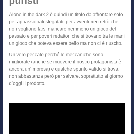
puristi
Alone in the dark 2 è quindi un titolo da affrontare solo
per appassionati sfegatati, per avventurieri retrò che
non vogliono farsi mancare nemmeno un gioco del
passato e per poveri redattori che si trovano tra le mani
un gioco che poteva essere bello ma non ci è riuscito.
Un vero peccato perché le meccaniche sono
migliorate (anche se muovere il nostro protagonista è
ancora un’impresa) e qualche spunto valido si trova,
non abbastanza però per salvare, soprattutto al giorno
d’oggi il prodotto.