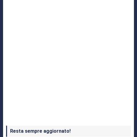
Yakuza: L’Epopea del Drago di Dojima
Crash Bandicoot 4 in uscita a ottobre
Resta sempre aggiornato!