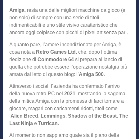
Amiga
, resta una delle migliori macchine da gioco (e
non solo) di sempre con una serie di titoli
indimenticabili e uno stile visivo caratteristico che
ancora oggi colpisce con picchi di pixel art senza pari.
A quanto pare, l’amore incondizionato per Amiga, è
cosa nota a
Retro Games Ltd.
che, dopo l’ottima
riedizione di
Commodore 64
si prepara al lancio di
quella che potrebbe essere l’operazione nostalgia più
amata dai letto di questo blog: l’
Amiga 500
.
Attraverso i social, l’azienda ha confermato l’arrivo
della nuova retro-PC nel
2021
, mostrando la sagoma
della mitica Amiga con la promessa di farci tornare a
giocare, magari con caricamenti ridotti, titoli come
Alien Breed
,
Lemmings
,
Shadow of the Beast
,
The
Last Ninja
e
Turrican
.
Al momento non sappiamo quale sia il piano della