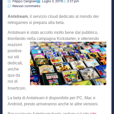
Filippo Carignani
Luglio 3, 2019
2:37 pm
Nessun commento
Antstream
, il servizio cloud dedicato al mondo dei
retrogames si prepara alla beta.
Antstream è stato accolto molto bene dal pubblico,
trionfando nella campagna Kickstarter, e otten
endo
reazioni
positive
sui siti
dedicati,
anche
qua da
noi di
Insertcoin.
La beta di Antstream è disponibile per PC, Mac e
Android, presto arriveranno anche le altre versioni.
Per scaricare Antstream basta andare sul sito
sito