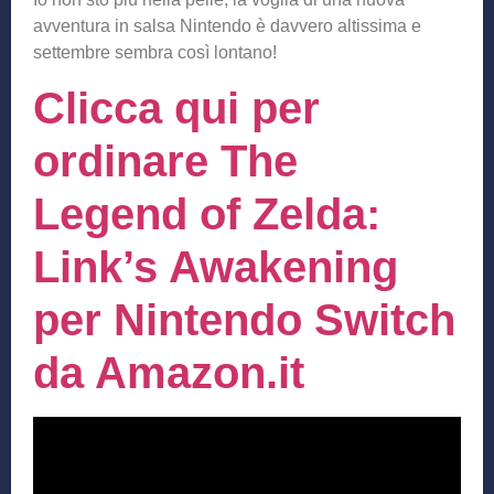
avventura in salsa Nintendo è davvero altissima e
settembre sembra così lontano!
Clicca qui per
ordinare The
Legend of Zelda:
Link’s Awakening
per Nintendo Switch
da Amazon.it