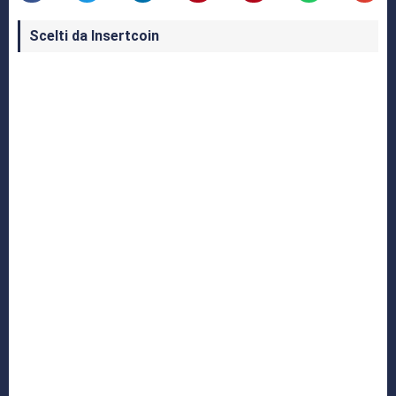
Scelti da Insertcoin
I Migliori Giochi per MS-DOS: Una Guida ai
Classici che Hanno Definito un'Era