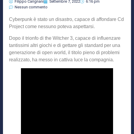
Filippo Carignani
Settembre 7, 2022
6:16 pm
Nessun commento
Cyberpunk è stato un disastro, capace di affondare Cd
Project come nessuno poteva aspettarsi.
Dopo il trionfo di the Witcher 3, capace di influenzare
tantissimi altri giochi e di gettare gli standard per una
generazione di open world, il titolo pieno di problemi
realizzato, ha messo in cattiva luce la compagnia.