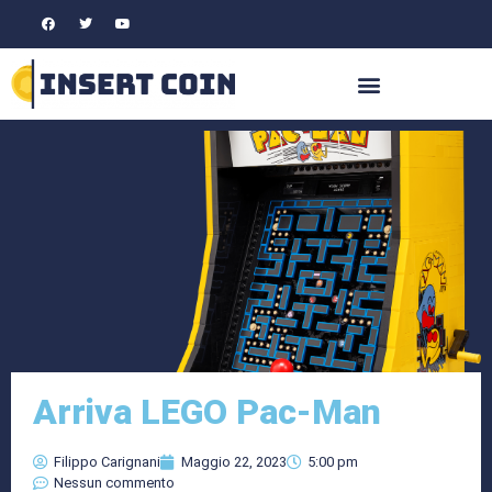
Arriva LEGO Pac-Man
Filippo Carignani
Maggio 22, 2023
5:00 pm
Nessun commento