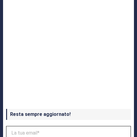
Yakuza: L’Epopea del Drago di Dojima
Crash Bandicoot 4 in uscita a ottobre
Resta sempre aggiornato!