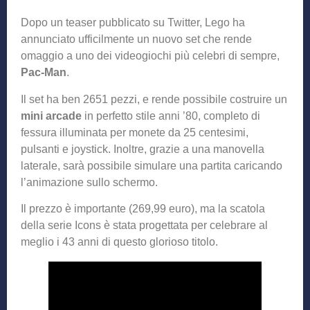
Dopo un teaser pubblicato su Twitter, Lego ha
annunciato ufficilmente un nuovo set che rende
omaggio a uno dei videogiochi più celebri di sempre,
Pac-Man
.
Il set ha ben 2651 pezzi, e rende possibile costruire un
mini arcade
in perfetto stile anni ’80, completo di
fessura illuminata per monete da 25 centesimi,
pulsanti e joystick. Inoltre, grazie a una manovella
laterale, sarà possibile simulare una partita caricando
l’animazione sullo schermo.
Il prezzo è importante (269,99 euro), ma la scatola
della serie Icons è stata progettata per celebrare al
meglio i 43 anni di questo glorioso titolo.