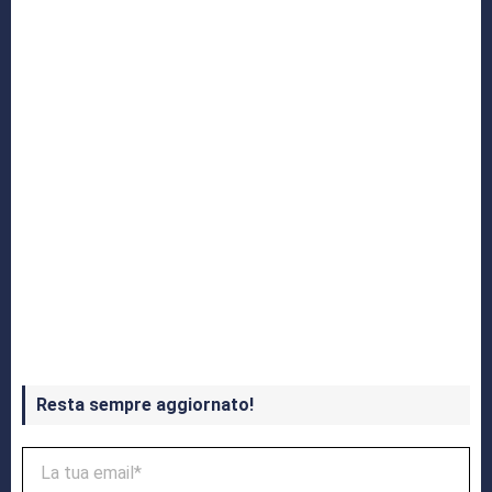
Crash Bandicoot 4 in uscita a ottobre
Resta sempre aggiornato!