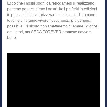
Ecco che i nostri sogni da retrogamers si realizzano,
potremo portarci dietro i nostri titoli preferiti in edizioni
impeccabili che valorizzeranno il sistema di comandi
touch e ci faranno vivere l’esperienza più genuina
possibile. Di sicuro non smetteremo di amare i gloriosi
emulatori, ma SEGA FOREVER promette davvero
bene!