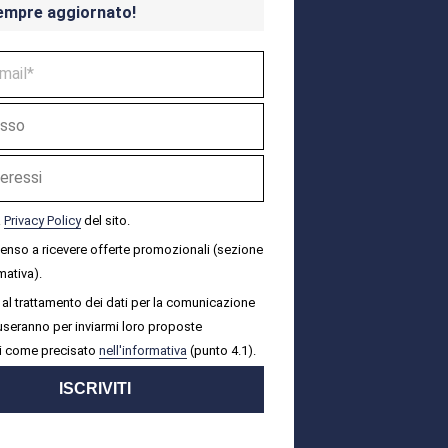
empre aggiornato!
a
Privacy Policy
del sito.
senso a ricevere offerte promozionali (sezione
mativa).
al trattamento dei dati per la comunicazione
i useranno per inviarmi loro proposte
i come precisato
nell'informativa
(punto 4.1).
ISCRIVITI