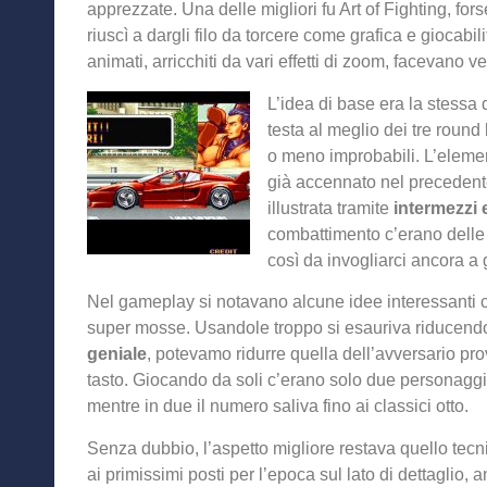
apprezzate. Una delle migliori fu Art of Fighting, forse
riuscì a dargli filo da torcere come grafica e giocab
animati, arricchiti da vari effetti di zoom, facevano
L’idea di base era la stessa di
testa al meglio dei tre round
o meno improbabili. L’elemento
già accennato nel precedente
illustrata tramite
intermezzi 
combattimento c’erano delle 
così da invogliarci ancora a 
Nel gameplay si notavano alcune idee interessanti 
super mosse. Usandole troppo si esauriva riducendo a
geniale
, potevamo ridurre quella dell’avversario pr
tasto. Giocando da soli c’erano solo due personaggi se
mentre in due il numero saliva fino ai classici otto.
Senza dubbio, l’aspetto migliore restava quello tecn
ai primissimi posti per l’epoca sul lato di dettaglio,