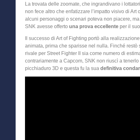
La trovata delle zoomate, che ingrandivano i lottator
non fece altro che enfatizzare l’impatto visivo di Art o
alcuni personaggi o scenari poteva non piacere, ma
SNK avesse offerto
una prova eccellente
per il su
Il successo di Art of Fighting portò alla realizzazione
animata, prima che sparisse nel nulla. Finché restò 
rivale per Street Fighter II sia come numero di estim
contrariamente a Capcom, SNK non riuscì a tenerlo i
picchiaduro 3D e questa fu la sua
definitiva conda