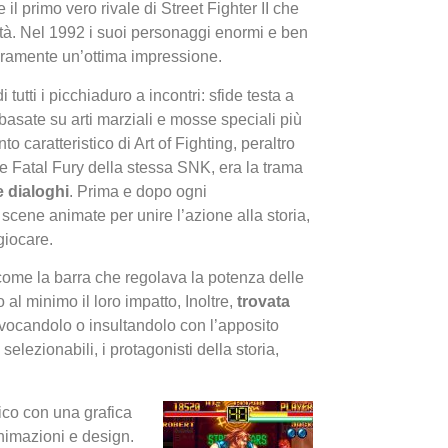
 il primo vero rivale di Street Fighter II che
ilità. Nel 1992 i suoi personaggi enormi e ben
 veramente un’ottima impressione.
 tutti i picchiaduro a incontri: sfide testa a
 basate su arti marziali e mosse speciali più
 caratteristico di Art of Fighting, peraltro
 Fatal Fury della stessa SNK, era la trama
I Migl
e dialoghi
. Prima e dopo ogni
Guida 
scene animate per unire l’azione alla storia,
giocare.
Definit
come la barra che regolava la potenza delle
l minimo il loro impatto, Inoltre,
trovata
ovocandolo o insultandolo con l’apposito
lezionabili, i protagonisti della storia,
ico con una grafica
 animazioni e design.