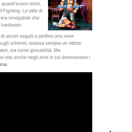
i quand’erano vicini,
f Fighting. Lo stile di
Yakuza
 era innegabile che
Dojima
o hardware.
 di alcuni seguiti e perfino una serie
sugli schermi, restava sempre un ottimo
atori, sia come giocabilità. Ma
n vita anche negli anni in cui dominavano i
nna
.
Crash 
ottobr