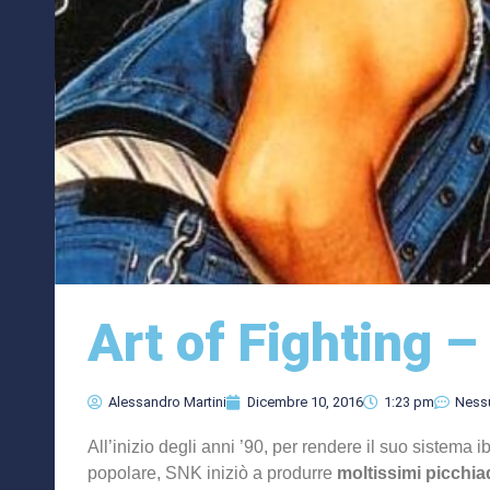
Art of Fighting 
Alessandro Martini
Dicembre 10, 2016
1:23 pm
Ness
All’inizio degli anni ’90, per rendere il suo sistema
popolare, SNK iniziò a produrre
moltissimi picchi