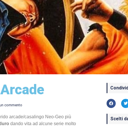
– Arcade
Condivid
un commento
 ibrido arcade/casalingo Neo-Geo più
Scelti d
aduro
dando vita ad alcune serie molto