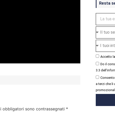
Resta s
Accetto l
Do il con
3.3 dell'infor
Consento 
a terzi che l
promozional
i obbligatori sono contrassegnati
*