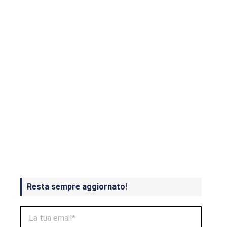
Crash Bandicoot 4 in uscita a
ottobre
Resta sempre aggiornato!