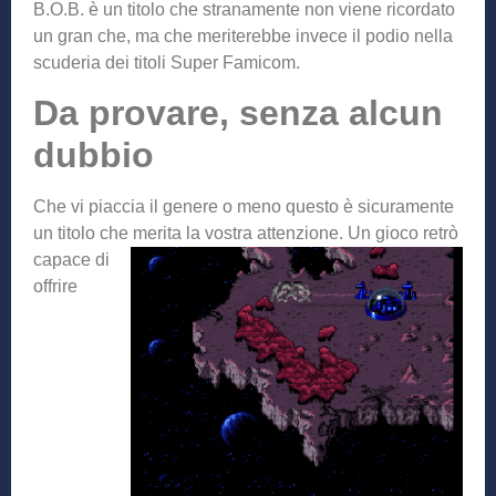
B.O.B. è un titolo che stranamente non viene ricordato
un gran che, ma che meriterebbe invece il podio nella
scuderia dei titoli Super Famicom.
Da provare, senza alcun
dubbio
Che vi piaccia il genere o meno questo è sicuramente
un titolo che merita la vostra attenzione. Un gioco retrò
capac
e di
offrire