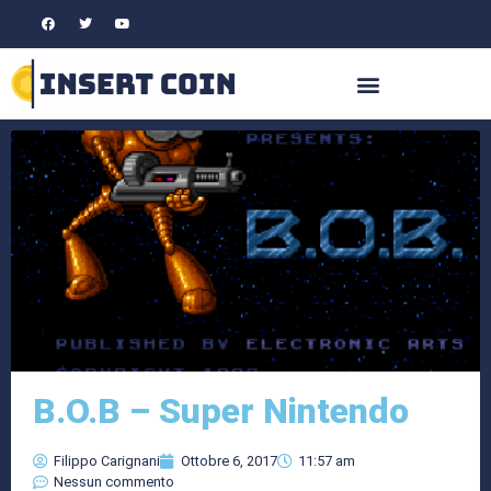
B.O.B – Super Nintendo
Filippo Carignani
Ottobre 6, 2017
11:57 am
Nessun commento