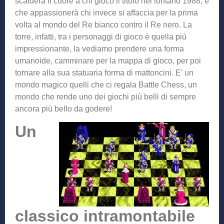
scalderà il cuore a chi giocò il titolo nel lontano 1988, e
che appassionerà chi invece si affaccia per la prima
volta al mondo del Re bianco contro il Re nero. La
torre, infatti, tra i personaggi di gioco è quella più
impressionante, la vediamo prendere una forma
umanoide, camminare per la mappa di gioco, per poi
tornare alla sua statuaria forma di mattoncini. E’ un
mondo magico quelli che ci regala Battle Chess, un
mondo che rende uno dei giochi più belli di sempre
ancora più bello da godere!
Un
classico intramontabile