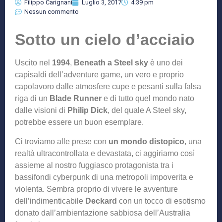
Filippo Carignani
Luglio 3, 2017
4:39 pm
Nessun commento
Sotto un cielo d’acciaio
Uscito nel
1994
,
Beneath a Steel sky
è uno dei
capisaldi dell’adventure game, un vero e proprio
capolavoro dalle atmosfere cupe e pesanti sulla falsa
riga di un
Blade Runner
e di tutto quel mondo nato
dalle visioni di
Philip Dick
, del quale A Steel sky,
potrebbe essere un buon esemplare.
Ci troviamo alle prese con
un mondo distopico
, una
realtà ultracontrollata e devastata, ci aggiriamo così
assieme al nostro fuggiasco protagonista tra i
bassifondi cyberpunk di una metropoli impoverita e
violenta. Sembra proprio di vivere le avventure
dell’indimenticabile
Deckard
con un tocco di esotismo
donato dall’ambientazione sabbiosa dell’Australia