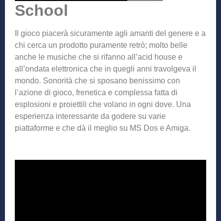
School
Il gioco piacerà sicuramente agli amanti del genere e a
chi cerca un prodotto puramente retrò; molto belle
anche le musiche che si rifanno all’acid house e
all’ondata elettronica che in quegli anni travolgeva il
mondo. Sonorità che si sposano benissimo con
l’azione di gioco, frenetica e complessa fatta di
esplosioni e proiettili che volano in ogni dove. Una
esperienza interessante da godere su varie
piattaforme e che dà il meglio su MS Dos e Amiga.