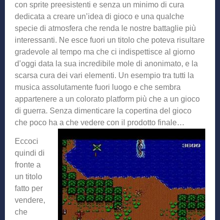
con sprite preesistenti e senza un minimo di cura
dedicata a creare un’idea di gioco e una qualche
specie di atmosfera che renda le nostre battaglie più
interessanti. Ne esce fuori un titolo che poteva risultare
gradevole al tempo ma che ci indispettisce al giorno
d’oggi data la sua incredibile mole di anonimato, e la
scarsa cura dei vari elementi. Un esempio tra tutti la
musica assolutamente fuori luogo e che sembra
appartenere a un colorato platform più che a un gioco
di guerra. Senza dimenticare la copertina del gioco
che poco ha a che vedere con il prodotto finale…
Eccoci
quindi di
fronte a
un titolo
fatto per
vendere,
che