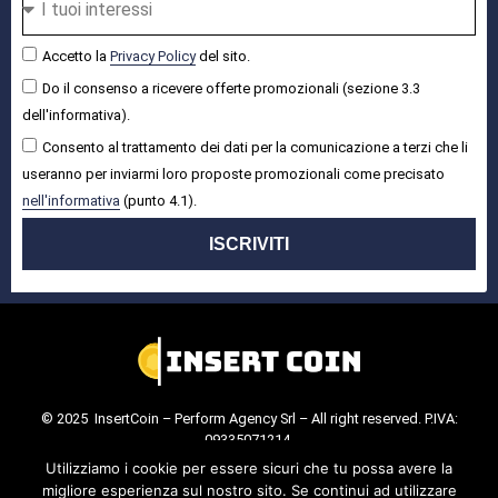
Accetto la
Privacy Policy
del sito.
Do il consenso a ricevere offerte promozionali (sezione 3.3
dell'informativa).
Consento al trattamento dei dati per la comunicazione a terzi che li
useranno per inviarmi loro proposte promozionali come precisato
nell'informativa
(punto 4.1).
ISCRIVITI
© 2025 InsertCoin – Perform Agency Srl – All right reserved. P.IVA:
09335071214.
Cookie Policy
.
Privacy Policy
.
Utilizziamo i cookie per essere sicuri che tu possa avere la
migliore esperienza sul nostro sito. Se continui ad utilizzare