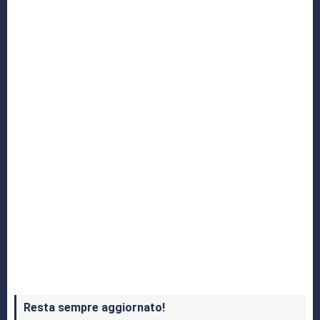
Yakuza: L’Epopea del Drago di Dojima
Crash Bandicoot 4 in uscita a ottobre
Resta sempre aggiornato!