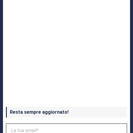
Yakuza: L’Epopea del Drago di Dojima
Crash Bandicoot 4 in uscita a ottobre
Resta sempre aggiornato!