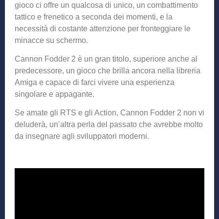
gioco ci offre un qualcosa di unico, un combattimento
tattico e frenetico a seconda dei momenti, e la
necessità di costante attenzione per fronteggiare le
minacce su schermo.
Cannon Fodder 2 è un gran titolo, superiore anche al
predecessore, un gioco che brilla ancora nella libreria
Amiga e capace di farci vivere una esperienza
singolare e appagante.
Se amate gli RTS e gli Action, Cannon Fodder 2 non vi
deluderà, un’altra perla del passato che avrebbe molto
da insegnare agli sviluppatori moderni.