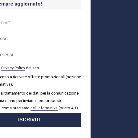
empre aggiornato!
a
Privacy Policy
del sito.
senso a ricevere offerte promozionali (sezione
mativa).
al trattamento dei dati per la comunicazione
i useranno per inviarmi loro proposte
i come precisato
nell'informativa
(punto 4.1).
ISCRIVITI