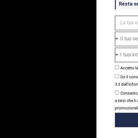
Resta s
Accetto l
Do il con
3.3 dell'infor
Consento 
a terzi che l
promozional