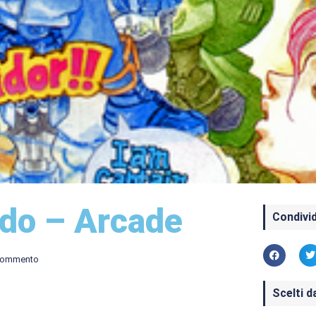
do – Arcade
Condivid
commento
Scelti d