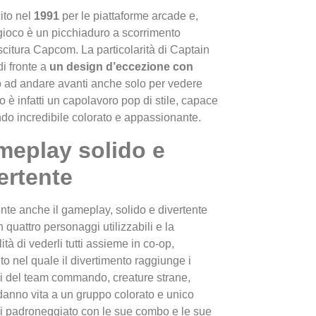
cito nel
1991
per le piattaforme arcade e,
gioco è un picchiaduro a scorrimento
citura Capcom. La particolarità di Captain
i fronte a
un design d’eccezione con
 ad andare avanti anche solo per vedere
 infatti un capolavoro pop di stile, capace
do incredibile colorato e appassionante.
I Migl
eplay solido e
Guida 
Definit
ertente
nte anche il gameplay, solido e divertente
 quattro personaggi utilizzabili e la
ità di vederli tutti assieme in co-op,
 nel quale il divertimento raggiunge i
bri del team commando, creature strane,
danno vita a un gruppo colorato e unico
oi padroneggiato con le sue combo e le sue