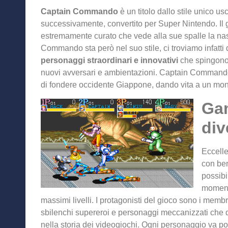
Captain Commando
è un titolo dallo stile unico us
successivamente, convertito per Super Nintendo. Il 
estremamente curato che vede alla sue spalle la nas
Commando sta però nel suo stile, ci troviamo infatti d
personaggi straordinari e innovativi
che spingono
nuovi avversari e ambientazioni. Captain Commando è
di fondere occidente Giappone, dando vita a un mon
Gam
div
Eccelle
con ben
possibil
momento
massimi livelli. I protagonisti del gioco sono i mem
sbilenchi supereroi e personaggi meccanizzati che 
nella storia dei videogiochi. Ogni personaggio va p