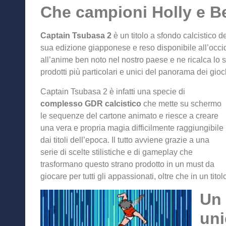
Che campioni Holly e Be
Captain Tsubasa 2
è un titolo a sfondo calcistico d
sua edizione giapponese e reso disponibile all’occide
all’anime ben noto nel nostro paese e ne ricalca lo st
prodotti più particolari e unici del panorama dei gioch
Captain Tsubasa 2 è infatti una specie di
complesso GDR calcistico
che mette su schermo
le sequenze del cartone animato e riesce a creare
una vera e propria magia difficilmente raggiungibile
dai titoli dell’epoca. Il tutto avviene grazie a una
serie di scelte stilistiche e di gameplay che
trasformano questo strano prodotto in un must da
giocare per tutti gli appassionati, oltre che in un tit
Un 
un