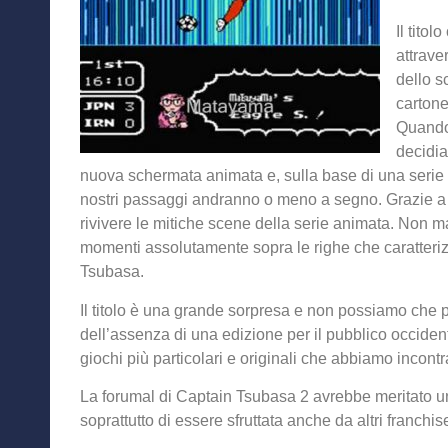
Il tito
attrave
dello s
cartone
Quando 
decidi
nuova schermata animata e, sulla base di una serie di st
nostri passaggi andranno o meno a segno. Grazie a que
rivivere le mitiche scene della serie animata. Non 
momenti assolutamente sopra le righe che caratteriz
Tsubasa.
Il titolo è una grande sorpresa e non possiamo che p
dell’assenza di una edizione per il pubblico occident
giochi più particolari e originali che abbiamo incontr
La forumal di Captain Tsubasa 2 avrebbe meritato u
soprattutto di essere sfruttata anche da altri franchis