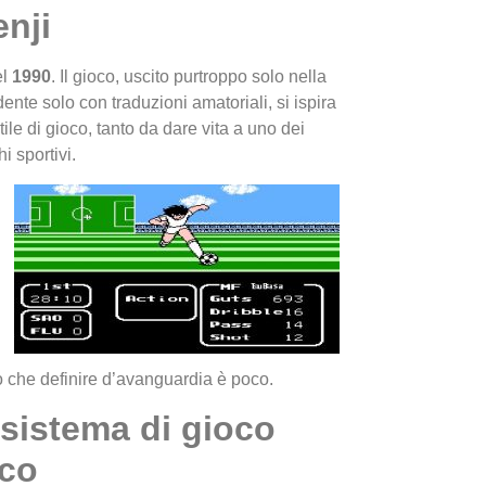
nji
el
1990
. Il gioco, uscito purtroppo solo nella
nte solo con traduzioni amatoriali, si ispira
ile di gioco, tanto da dare vita a uno dei
i sportivi.
I Migl
Guida 
Definit
olo che definire d’avanguardia è poco.
sistema di gioco
ico