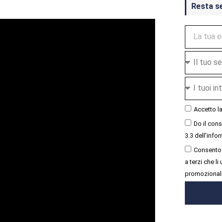
Resta s
Accetto l
Do il con
3.3 dell'infor
Consento 
a terzi che l
promozional