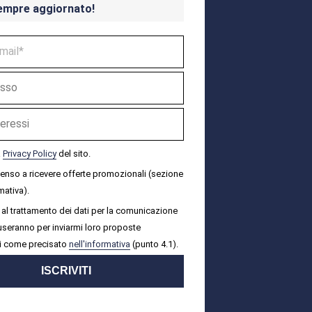
empre aggiornato!
a
Privacy Policy
del sito.
senso a ricevere offerte promozionali (sezione
mativa).
al trattamento dei dati per la comunicazione
i useranno per inviarmi loro proposte
i come precisato
nell'informativa
(punto 4.1).
ISCRIVITI