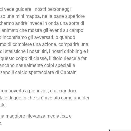
lo ci vede guidare i nostri personaggi
Yakuza
rso una mini mappa, nella parte superiore
Dojima
chermo andrà invece in onda una sorta di
 animato che mostra gli eventi su campo.
incontriamo gli avversari, o quando
amo di compiere una azione, comparirà una
atistiche i nostri tiri, i nostri dribbling e i
sto colpo di classe, il titolo riesce a far
mancano naturalmente colpi speciali e
zano il calcio spettacolare di Captain
romuoverlo a pieni voti, crucciandoci
Crash 
ale di quello che si è rivelato come uno dei
ato.
ottobr
na maggiore rilevanza mediatica, e
e.