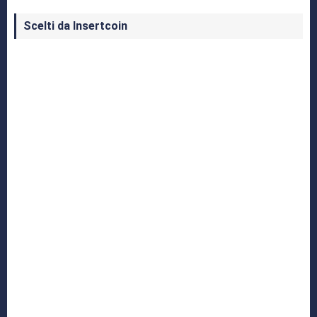
Scelti da Insertcoin
I Migliori Giochi per MS-DOS: Una Guida ai
Classici che Hanno Definito un'Era