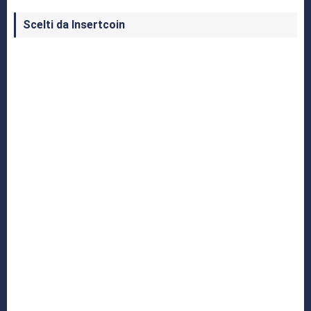
Scelti da Insertcoin
I Migliori Giochi per MS-DOS: Una Guida ai
Classici che Hanno Definito un'Era