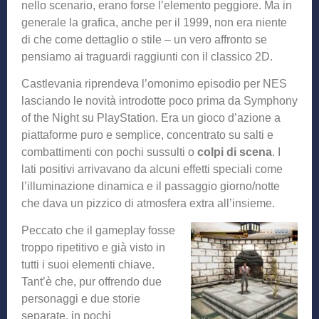
nello scenario, erano forse l’elemento peggiore. Ma in
generale la grafica, anche per il 1999, non era niente
di che come dettaglio o stile – un vero affronto se
pensiamo ai traguardi raggiunti con il classico 2D.
Castlevania riprendeva l’omonimo episodio per NES
lasciando le novità introdotte poco prima da Symphony
of the Night su PlayStation. Era un gioco d’azione a
piattaforme puro e semplice, concentrato su salti e
combattimenti con pochi sussulti o
colpi di scena
. I
lati positivi arrivavano da alcuni effetti speciali come
l’illuminazione dinamica e il passaggio giorno/notte
che dava un pizzico di atmosfera extra all’insieme.
Peccato che il gameplay fosse
troppo ripetitivo e già visto in
tutti i suoi elementi chiave.
Tant’è che, pur offrendo due
personaggi e due storie
separate, in pochi