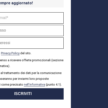
empre aggiornato!
a
Privacy Policy
del sito.
senso a ricevere offerte promozionali (sezione
mativa).
al trattamento dei dati per la comunicazione
i useranno per inviarmi loro proposte
i come precisato
nell'informativa
(punto 4.1).
ISCRIVITI