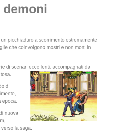
e demoni
 un picchiaduro a scorrimento estremamente
aglie che coinvolgono mostri e non morti in
I Migl
Guida 
rie di scenari eccellenti, accompagnati da
itosa.
Definit
do di
rimento,
a epoca.
 di nuova
am,
 verso la saga.