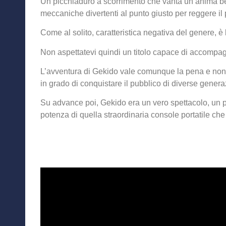
Un picchiaduro a scorrimento che vanta un’anima ben
meccaniche divertenti al punto giusto per reggere il
Come al solito, caratteristica negativa del genere, è 
Non aspettatevi quindi un titolo capace di accompag
L’avventura di Gekido vale comunque la pena e non
in grado di conquistare il pubblico di diverse genera
Su advance poi, Gekido era un vero spettacolo, un p
potenza di quella straordinaria console portatile ch