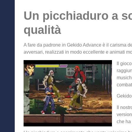
Un picchiaduro a s
qualità
A fare da padrone in Gekido Advance è il carisma de
avversari, realizzati in modo eccellente e animati m
Il gioc
raggiun
musich
combatt
Gekido 
Il nost
version
che ha 