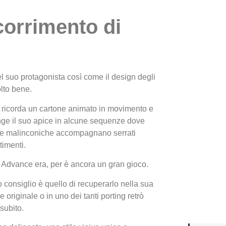
corrimento di
Yakuza
Dojima
l suo protagonista così come il design degli
olto bene.
o ricorda un carton
e animato in movimento e
ge il suo apice in alcune sequenze dove
e malinconiche accompagnano serrati
imenti.
Advance era, per è ancora un gran gioco.
Crash 
ottobr
ro consiglio è quello di recuperarlo nella sua
e originale o in uno dei tanti porting retrò
subito.