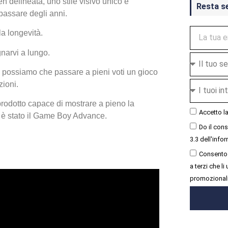
 delineata, uno stile visivo unico e
Resta s
 passare degli anni.
la longevità.
narvi a lungo.
 possiamo che passare a pieni voti un gioco
zioni.
rodotto capace di mostrare a pieno la
Accetto l
e è stato il Game Boy Advance.
Do il con
3.3 dell'infor
Consento 
a terzi che l
promozional