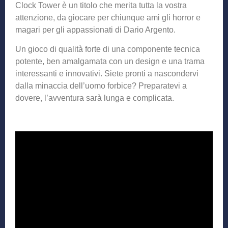
Clock Tower è un titolo che merita tutta la vostra
attenzione, da giocare per chiunque ami gli horror e
magari per gli appassionati di Dario Argento.
Un gioco di qualità forte di una componente tecnica
potente, ben amalgamata con un design e una trama
interessanti e innovativi. Siete pronti a nascondervi
dalla minaccia dell’uomo forbice? Preparatevi a
dovere, l’avventura sarà lunga e complicata.