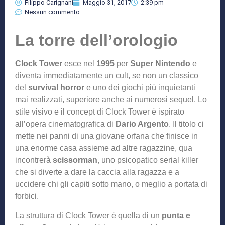
Filippo Carignani
Maggio 31, 2017
2:39 pm
Nessun commento
La torre dell’orologio
Clock Tower
esce nel
1995
per
Super Nintendo
e
diventa immediatamente un cult, se non un classico
del
survival horror
e uno dei giochi più inquietanti
mai realizzati, superiore anche ai numerosi sequel. Lo
stile visivo e il concept di Clock Tower è ispirato
all’opera cinematografica di
Dario Argento
. Il titolo ci
mette nei panni di una giovane orfana che finisce in
una enorme casa assieme ad altre ragazzine, qua
incontrerà
scissorman
, uno psicopatico serial killer
che si diverte a dare la caccia alla ragazza e a
uccidere chi gli capiti sotto mano, o meglio a portata di
forbici.
La struttura di Clock Tower è quella di un
punta e