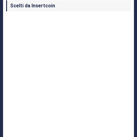
Scelti da Insertcoin
I Migliori Giochi per MS-DOS: Una Guida ai
Classici che Hanno Definito un'Era