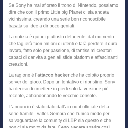
Se Sony ha mai sfiorato il trono di Nintendo, possiamo
dire che con il primo Little big Planet ci sia andata
vicinissima, creando una serie ben riconoscibile
basata su idee a dir poco geniali.
La notizia è quindi piuttosto deludente, dal momento
che taglierà fuori milioni di utenti e farà perdere il duro
lavoro, fatto solo per passione, di tantissimi creatori
capaci di dar vita a geniali sfide platform e affascinanti
creazioni.
La ragione è l’
attacco hacker
che ha colpito proprio i
server del gioco. Dopo un tentativo di ripristino, Sony
ha deciso di rimettere in piedi solo la versione più
recente, abbandonando le vecchie console.
L’annuncio è stato dato dall’account ufficiale della
serie tramite Twitter. Sembra che l’unico modo per
salvaguardare la comunity di LBP sia questo e che
non ci sia molto da fare. Certo, vedere sparire così