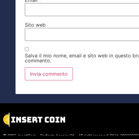
Sito web
Salva il mio nome, email e sito web in questo b
commento.
© 2025 InsertCoin – Perform Agency Srl – All right reserved. P.IVA: 09335071