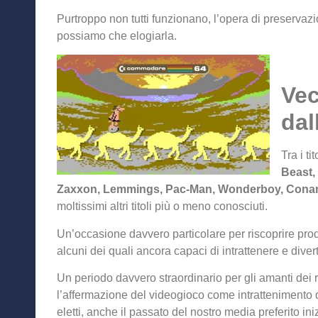
Purtroppo non tutti funzionano, l’opera di preserv
possiamo che elogiarla.
Vec
dal
Tra i ti
Beast,
Zaxxon, Lemmings, Pac-Man, Wonderboy, Cona
moltissimi altri titoli più o meno conosciuti.
Un’occasione davvero particolare per riscoprire prodo
alcuni dei quali ancora capaci di intrattenere e diver
Un periodo davvero straordinario per gli amanti dei 
l’affermazione del videogioco come intrattenimento 
eletti, anche il passato del nostro media preferito i