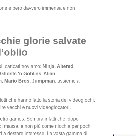
azione è però davvero immensa e non
Yakuza
Dojima
chie glorie salvate
l’oblio
toli caricati troviamo:
Ninja, Altered
 Ghosts ‘n Goblins, Alien,
n, Mario Bros, Jumpman
, assieme a
tti che hanno fatto la storia dei videogiochi,
Crash 
tire vecchi e nuovi videogiocatori.
ottobr
retrò games. Sembra infatti che, dopo
di massa, e non più come nicchia per pochi
nizi a destare interesse. La vasta gamma di