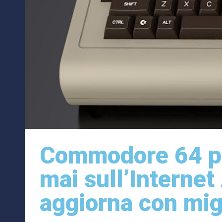
Commodore 64 pi
mai sull’Internet
aggiorna con migli