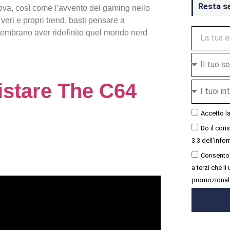
Resta s
rova, così come l’avvento del gaming nello
 veri e propri trend, basti pensare a
sembrano aver ridefinito quel mondo nerd
istare The C64
Accetto l
Do il con
3.3 dell'infor
Consento 
a terzi che l
promozional