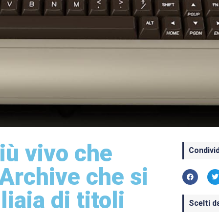
ù vivo che
Condivid
 Archive che si
aia di titoli
Scelti d