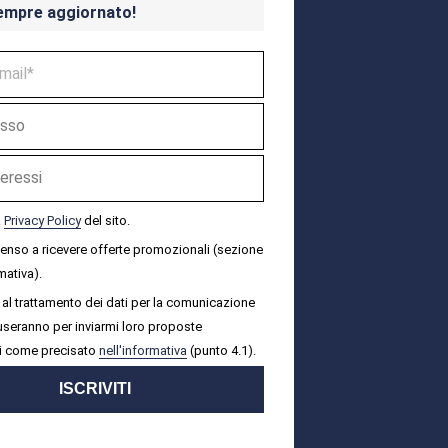
empre aggiornato!
a
Privacy Policy
del sito.
senso a ricevere offerte promozionali (sezione
mativa).
al trattamento dei dati per la comunicazione
i useranno per inviarmi loro proposte
i come precisato
nell'informativa
(punto 4.1).
ISCRIVITI