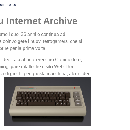
commento
u Internet Archive
me i suoi 36 anni e continua ad
a coinvolgere i nuovi retrogamers, che si
ire per la prima volta.
I Migl
le dedicata al buon vecchio Commodore,
Guida 
ming; pare infatti che il sito Web
The
Definit
a di giochi per questa macchina, alcuni dei