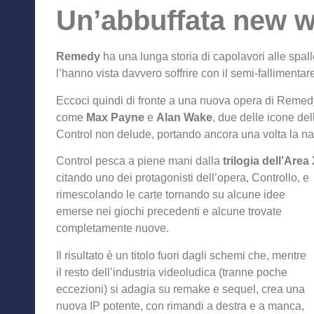
Un’abbuffata new w
Remedy
ha una lunga storia di capolavori alle spal
l’hanno vista davvero soffrire con il semi-fallimentar
Eccoci quindi di fronte a una nuova opera di Remedy
come
Max Payne
e
Alan Wake
, due delle icone de
Control non delude, portando ancora una volta la nar
Control pesca a piene mani dalla
trilogia dell’Are
citando uno dei protagonisti dell’opera, Controllo, e
rimescolando le carte tornando su alcune idee
emerse nei giochi precedenti e alcune trovate
completamente nuove.
Il risultato è un titolo fuori dagli schemi che, mentre
il resto dell’industria videoludica (tranne poche
eccezioni) si adagia su remake e sequel, crea una
nuova IP potente, con rimandi a destra e a manca,