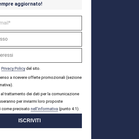
empre aggiornato!
a
Privacy Policy
del sito.
senso a ricevere offerte promozionali (sezione
mativa).
al trattamento dei dati per la comunicazione
i useranno per inviarmi loro proposte
i come precisato
nell'informativa
(punto 4.1).
ISCRIVITI