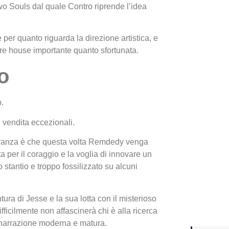
 Souls dal quale Contro riprende l’idea
Yakuza
 e per quanto riguarda la direzione artistica, e
Dojima
re house importante quanto sfortunata.
o
o.
i vendita eccezionali.
ranza è che qu
esta volta Remdedy venga
a per il coraggio e la voglia di innovare un
 stantio e troppo fossilizzato su alcuni
Crash 
ottobr
tura di Jesse e la sua lotta con il misterioso
difficilmente non affascinerà chi è alla ricerca
 narrazione moderna e matura.