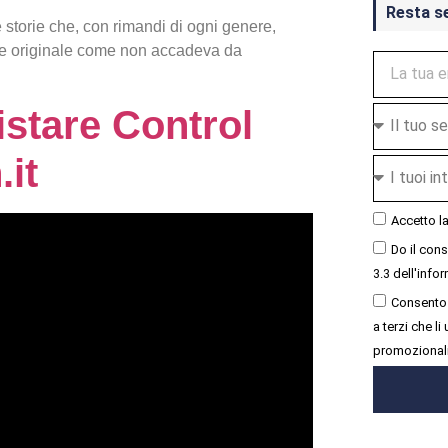
Resta s
 storie che, con rimandi di ogni genere,
 e originale come non accadeva da
istare Control
it
Accetto l
Do il con
3.3 dell'infor
Consento 
a terzi che l
promozional