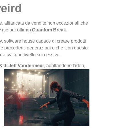
eird
le, affiancata da vendite non eccezionali che
e (se pur ottimo)
Quantum Break
.
, software house capace di creare prodotti
lle precedenti generazioni e che, con questo
I Migl
rativa a un livello successivo.
Guida 
a X di Jeff Vandermeer
, adattandone l’idea,
Definit