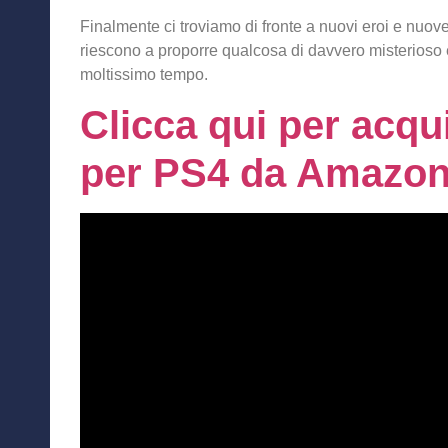
Finalmente ci troviamo di fronte a nuovi eroi e nuove
riescono a proporre qualcosa di davvero misterioso
moltissimo tempo.
Clicca qui per acqu
per PS4 da Amazon.