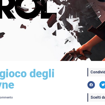
 gioco degli
Condivid
yne
Scelti d
commento