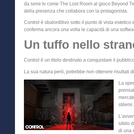
da serie tv come The Lost Room al gioco Beyond Two
della presenza che collabora con la protagonista.
Control è sbalorditivo sotto il punto di vista estetico
conferma ancora una volta le capacità di una softwa
Un tuffo nello stran
Control è un titolo destinato a conquistare il pubblic
La sua natura però, potrebbe non ottenere risultati d
La spe
premiat
mercato
stilemi.
L’avven
sibilo 
di una