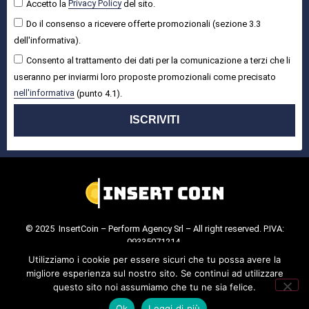
Accetto la
Privacy Policy
del sito.
Do il consenso a ricevere offerte promozionali (sezione 3.3
dell'informativa).
Consento al trattamento dei dati per la comunicazione a terzi che li
useranno per inviarmi loro proposte promozionali come precisato
nell'informativa
(punto 4.1).
ISCRIVITI
© 2025 InsertCoin – Perform Agency Srl – All right reserved. P.IVA:
09335071214.
Cookie Policy
.
Privacy Policy
.
Utilizziamo i cookie per essere sicuri che tu possa avere la
migliore esperienza sul nostro sito. Se continui ad utilizzare
questo sito noi assumiamo che tu ne sia felice.
Ok
Leggi di più