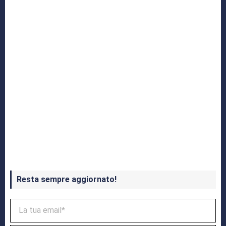
Crash Bandicoot 4 in uscita a ottobre
Resta sempre aggiornato!