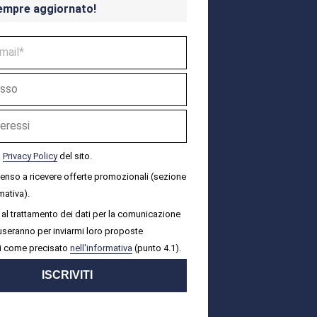
empre aggiornato!
a
Privacy Policy
del sito.
senso a ricevere offerte promozionali (sezione
mativa).
al trattamento dei dati per la comunicazione
i useranno per inviarmi loro proposte
i come precisato
nell'informativa
(punto 4.1).
ISCRIVITI