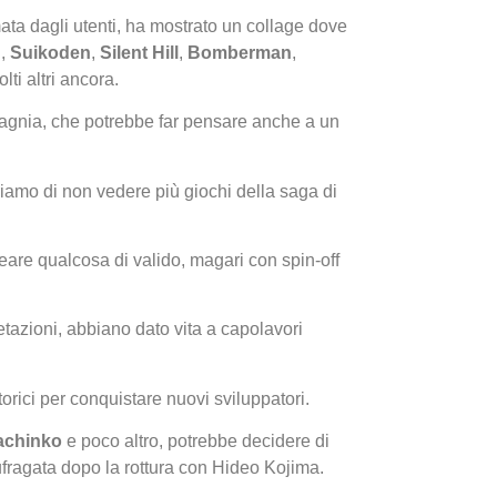
ta dagli utenti, ha mostrato un collage dove
d
,
Suikoden
,
Silent Hill
,
Bomberman
,
lti altri ancora.
pagnia, che potrebbe far pensare anche a un
riamo di non vedere più giochi della saga di
I Migl
Guida 
eare qualcosa di valido, magari con spin-off
Definit
etazioni, abbiano dato vita a capolavori
orici per conquistare nuovi sviluppatori.
achinko
e poco altro, potrebbe decidere di
naufragata dopo la rottura con Hideo Kojima.