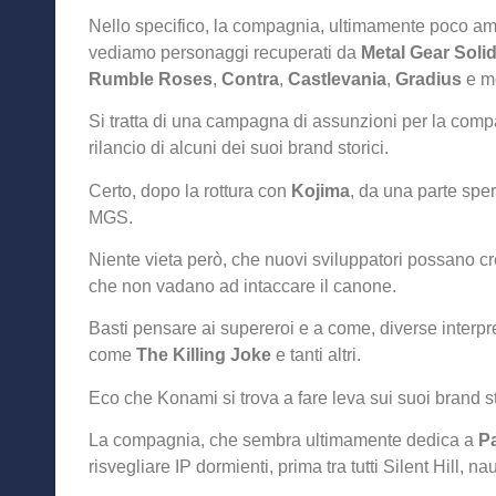
Nello specifico, la compagnia, ultimamente poco ama
vediamo personaggi recuperati da
Metal Gear Soli
Rumble Roses
,
Contra
,
Castlevania
,
Gradius
e mo
Si tratta di una campagna di assunzioni per la com
rilancio di alcuni dei suoi brand storici.
Certo, dopo la rottura con
Kojima
, da una parte spe
MGS.
Niente vieta però, che nuovi sviluppatori possano cr
che non vadano ad intaccare il canone.
Basti pensare ai supereroi e a come, diverse interpr
come
The Killing Joke
e tanti altri.
Eco che Konami si trova a fare leva sui suoi brand st
La compagnia, che sembra ultimamente dedica a
P
risvegliare IP dormienti, prima tra tutti Silent Hill, 