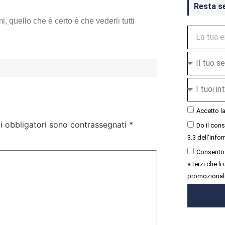
Resta s
, quello che è certo è che vederli tutti
Accetto l
i obbligatori sono contrassegnati
*
Do il con
3.3 dell'infor
Consento 
a terzi che l
promozional