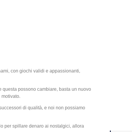
Yakuza
Dojima
ami, con giochi validi e appassionanti,
e questa possono cambiare, basta un nuovo
 motivato.
Crash 
ottobr
 successori di qualità, e noi non possiamo
 per spillare denaro ai nostalgici, allora