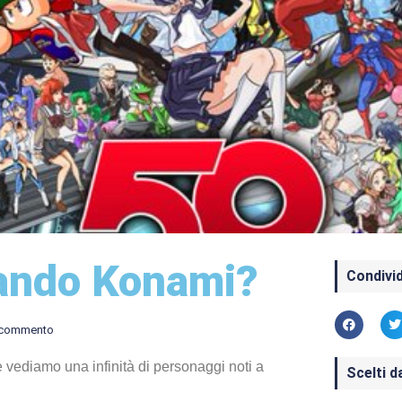
ando Konami?
Condivid
 commento
ediamo una infinità di personaggi noti a
Scelti d