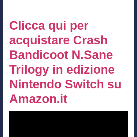
Clicca qui per
acquistare Crash
Bandicoot N.Sane
Trilogy in edizione
Nintendo Switch su
Amazon.it