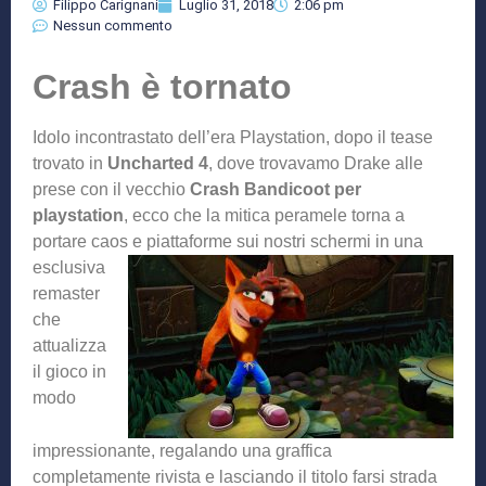
Filippo Carignani
Luglio 31, 2018
2:06 pm
Nessun commento
Crash è tornato
Idolo incontrastato dell’era Playstation, dopo il tease
trovato in
Uncharted 4
, dove trovavamo Drake alle
prese con il vecchio
Crash Bandicoot per
playstation
, ecco che la mitica peramele torna a
portare caos e piattaforme sui no
stri schermi in una
esclusiva
remaster
che
attualizza
il gioco in
modo
impressionante, regalando una graffica
completamente rivista e lasciando il titolo farsi strada