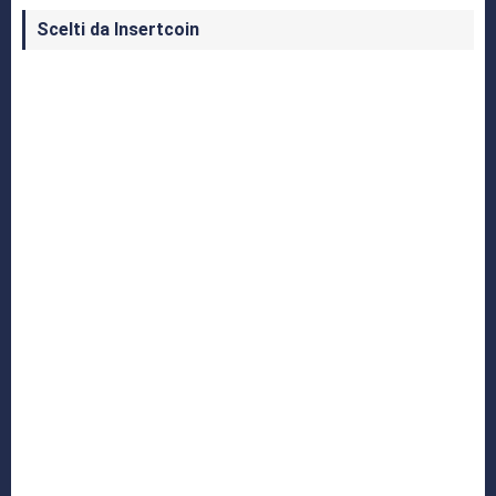
Scelti da Insertcoin
I Migliori Giochi per MS-DOS: Una Guida ai
Classici che Hanno Definito un'Era