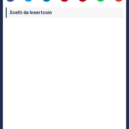
Scelti da Insertcoin
I Migliori Giochi per MS-DOS: Una Guida ai
Classici che Hanno Definito un'Era