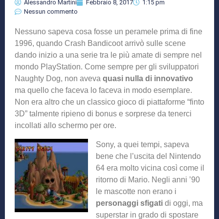
Alessandro Martini
Febbraio 8, 2017
1:15 pm
Nessun commento
Nessuno sapeva cosa fosse un peramele prima di fine
1996, quando Crash Bandicoot arrivò sulle scene
dando inizio a una serie tra le più amate di sempre nel
mondo PlayStation. Come sempre per gli sviluppatori
Naughty Dog, non aveva
quasi nulla di innovativo
ma quello che faceva lo faceva in modo esemplare.
Non era altro che un classico gioco di piattaforme “finto
3D” talmente ripieno di bonus e sorprese da tenerci
incollati allo schermo per ore.
Sony, a quei tempi, sapeva
bene che l’uscita del Nintendo
64 era molto vicina così come il
ritorno di Mario. Negli anni ’90
le mascotte non erano i
personaggi sfigati
di oggi, ma
superstar in grado di spostare