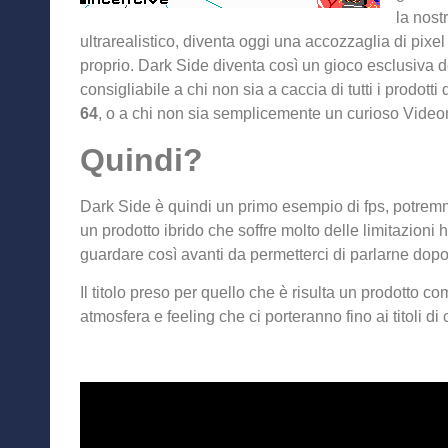
la nost
ultrarealistico, diventa oggi una accozzaglia di pixe
proprio. Dark Side diventa così
un gioco esclusiva d
consigliabile a chi non sia a caccia di tutti i prodotti
64
, o a chi non sia semplicemente un curioso Video
Quindi?
Dark Side è quindi un primo esempio di fps, potremmo d
un prodotto ibrido che soffre molto delle limitazio
guardare così avanti da permetterci di parlarne dop
Il titolo preso per quello che è risulta un prodotto c
atmosfera e feeling che ci porteranno fino ai titoli di