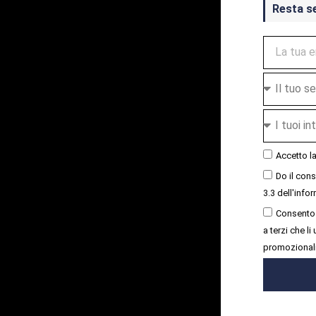
Resta s
Accetto l
Do il con
3.3 dell'infor
Consento 
a terzi che l
promozional