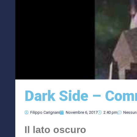
Dark Side – Co
Filippo Carignani
Novembre 6, 2017
2:40 pm
Nessun
Il lato oscuro