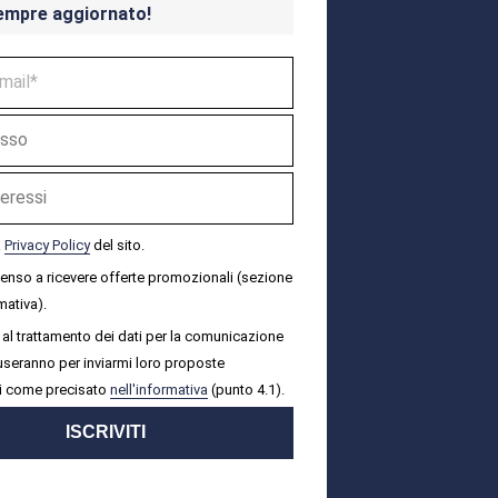
empre aggiornato!
a
Privacy Policy
del sito.
senso a ricevere offerte promozionali (sezione
mativa).
al trattamento dei dati per la comunicazione
i useranno per inviarmi loro proposte
i come precisato
nell'informativa
(punto 4.1).
ISCRIVITI