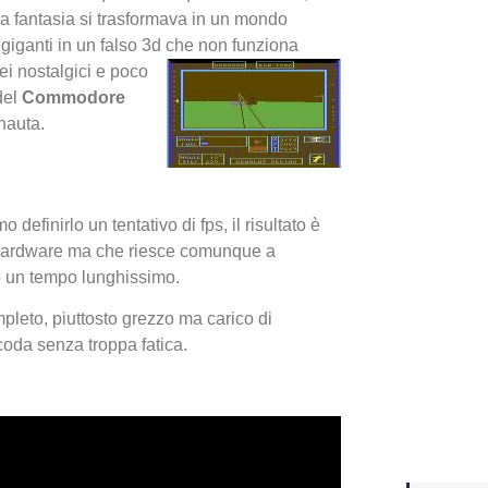
ra fantasia si trasformava in un mondo
l giganti in un falso 3d che non funziona
Yakuza
ei nostalgici e poco
Dojima
 del
Commodore
nauta.
efinirlo un tentativo di fps, il risultato è
ni hardware ma che riesce comunque a
o un tempo lunghissimo.
ompleto, piuttosto grezzo ma carico di
 coda senza troppa fatica.
Crash 
ottobr