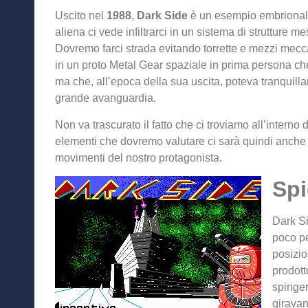
Uscito nel
1988
,
Dark Side
è un esempio embrional
aliena ci vede infiltrarci in un sistema di strutture me
Dovremo farci strada evitando torrette e mezzi mecca
in un proto Metal Gear spaziale in prima persona ch
ma che, all’epoca della sua uscita, poteva tranquill
grande avanguardia.
Non va trascurato il fatto che ci troviamo all’interno di
elementi che dovremo valutare ci sarà quindi anche i
movimenti del nostro protagonista.
Sp
Dark Si
poco pe
posizio
prodott
spinger
giravan