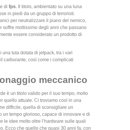
e di
fps
. Il titolo, ambientato su una luna
sse in piedi da un gruppo di terroristi.
nici per neutralizzare il piano del nemico,
e soffre moltissimo degli anni che passano
amente essere considerato un prodotto di
 una tuta dotata di jetpack, tra i vari
I Migl
l carburante, così come i complicati
Guida 
Definit
ionaggio meccanico
de è un titolo valido per il suo tempo, molto
r quello attuale. Ci troviamo così in una
ne difficile, quella di sconsigliare un
o un tempo glorioso, capace di innovare e di
e le idee molto oltre l’hardware sulle quali
o. Ecco che quello che quasi 30 anni fa, con