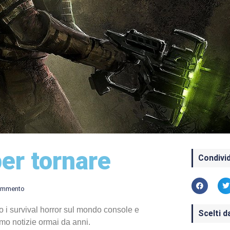
er tornare
Condivid
ommento
 i survival horror sul mondo console e
Scelti d
mo notizie ormai da anni.