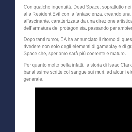
Con qualche ingenuità, Dead Space, soprattutto nei pr
alla Resident Evil con la fantascienza, creando una 
affascinante, caratterizzata da una direzione artistic
dell’armatura del protagonista, passando per ambien
Dopo tanti rumor, EA ha annunciato il ritorno di que
rivedere non solo degli elementi di gameplay e di g
Space che, speriamo sarà più coerente e maturo.
Per quanto molto bella infatti, la storia di Isaac Cl
banalissime scritte col sangue sui muri, ad alcuni 
generale.