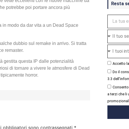
le vette eccellenti con le nuove macchine da
Resta s
he potrebbe poi portare ancora più
ita in modo da dar vita a un Dead Space
ualche dubbio sul remake in arrivo. Si tratta
ice remaster.
 gestita questa IP dalle potenzialità
Accetto l
riosi di tornare a vivere le atmosfere di Dead
Do il con
 tipicamente horror.
3.3 dell'infor
Consento 
a terzi che l
promozional
i obbligatori sono contrassegnati
*