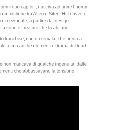
imi due capitoli, riusciva ad unire l’horror
commistione tra Alien e Silent Hill davvero
a eccezionale, a partire dal design
tazione e creature che la abitano.
sto franchise, con un remake che punta a
rafica, ma anche elementi di trama di Dead
I Migl
Guida 
arke non mancava di qualche ingenuità, dalle
Definit
elementi che abbassavano la tensione