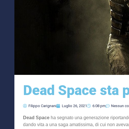
Dead Space sta p
Filippo Carignani
Luglio 26, 2021
6:08 pm
Nessun c
Dead Space
ha segnato una generazione riportando
dando vita a una saga amatissima, di cui non aveva