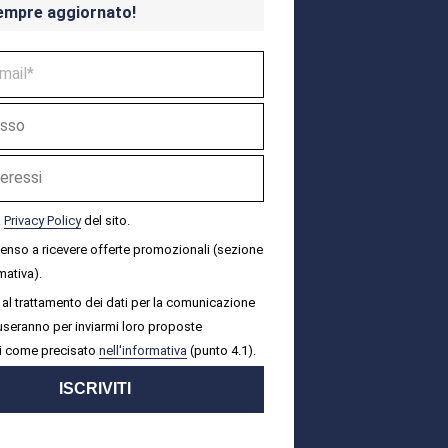
empre aggiornato!
a
Privacy Policy
del sito.
senso a ricevere offerte promozionali (sezione
mativa).
al trattamento dei dati per la comunicazione
i useranno per inviarmi loro proposte
i come precisato
nell'informativa
(punto 4.1).
ISCRIVITI