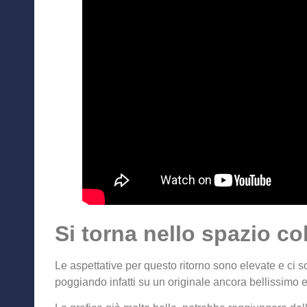
Si torna nello spazio c
Le aspettative per questo ritorno sono elevate e ci s
poggiando infatti su un originale ancora bellissimo e