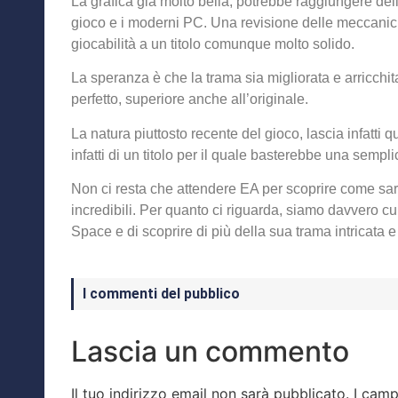
La grafica già molto bella, potrebbe raggiungere del
gioco e i moderni PC. Una revisione delle meccanic
giocabilità a un titolo comunque molto solido.
La speranza è che la trama sia migliorata e arricch
perfetto, superiore anche all’originale.
La natura piuttosto recente del gioco, lascia infatti q
infatti di un titolo per il quale basterebbe una sempl
Non ci resta che attendere EA per scoprire come sarà
incredibili. Per quanto ci riguarda, siamo davvero cu
Space e di scoprire di più della sua trama intricata e
I commenti del pubblico
Lascia un commento
Il tuo indirizzo email non sarà pubblicato.
I camp