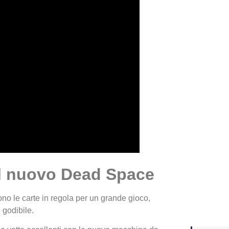
Yakuza
Dojima
ol nuovo Dead Space
Crash 
ottobr
ono le carte in regola per un grande gioco,
 godibile.