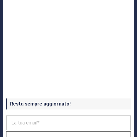
Crash Bandicoot 4 in uscita a ottobre
Resta sempre aggiornato!