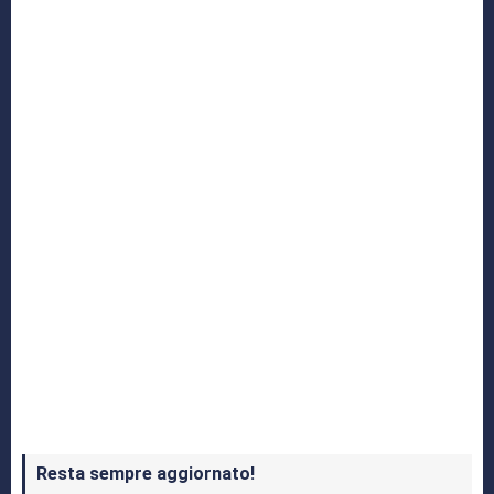
Yakuza: L’Epopea del Drago di Dojima
Crash Bandicoot 4 in uscita a ottobre
Resta sempre aggiornato!