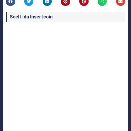
Scelti da Insertcoin
I Migliori Giochi per MS-DOS: Una Guida ai
Classici che Hanno Definito un'Era