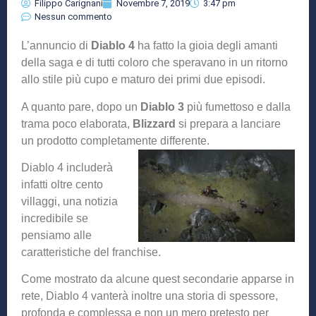
Filippo Carignani
Novembre 7, 2019
3:47 pm
Nessun commento
L’annuncio di
Diablo 4
ha fatto la gioia degli amanti
della saga e di tutti coloro che speravano in un ritorno
allo stile più cupo e maturo dei primi due episodi.
A quanto pare, dopo un
Diablo 3
più fumettoso e dalla
trama poco elaborata,
Blizzard
si prepara a lanciare
un prodotto completamente differente.
Diablo 4 includerà
infatti oltre cento
villaggi, una notizia
incredibile se
pensiamo alle
caratteristiche del franchise.
Come mostrato da alcune quest secondarie apparse in
rete, Diablo 4 vanterà inoltre una storia di spessore,
profonda e complessa e non un mero pretesto per