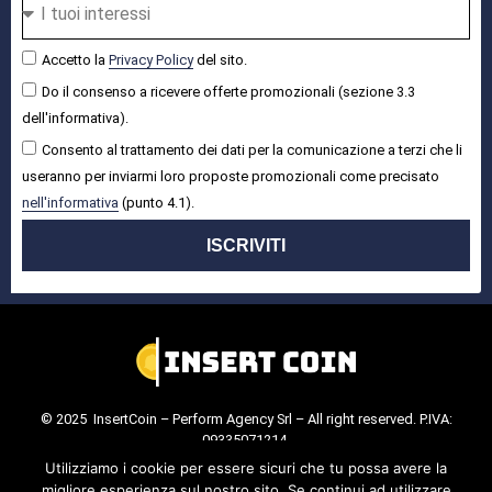
Accetto la
Privacy Policy
del sito.
Do il consenso a ricevere offerte promozionali (sezione 3.3
dell'informativa).
Consento al trattamento dei dati per la comunicazione a terzi che li
useranno per inviarmi loro proposte promozionali come precisato
nell'informativa
(punto 4.1).
ISCRIVITI
© 2025 InsertCoin – Perform Agency Srl – All right reserved. P.IVA:
09335071214.
Cookie Policy
.
Privacy Policy
.
Utilizziamo i cookie per essere sicuri che tu possa avere la
migliore esperienza sul nostro sito. Se continui ad utilizzare