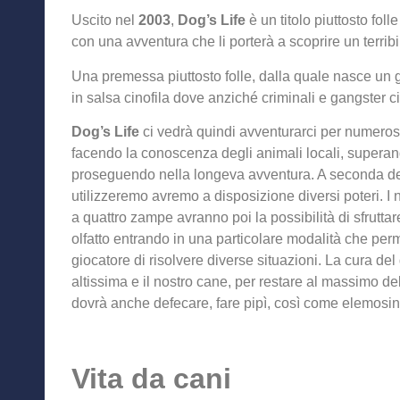
Uscito nel
2003
,
Dog’s Life
è un titolo piuttosto foll
con una avventura che li porterà a scoprire un terribil
Una premessa piuttosto folle, dalla quale nasce un g
in salsa cinofila dove anziché criminali e gangster ci
Dog’s Life
ci vedrà quindi avventurarci per numeros
facendo la conoscenza degli animali locali, superan
proseguendo nella longeva avventura. A seconda d
utilizzeremo avremo a disposizione diversi poteri. I n
a quattro zampe avranno poi la possibilità di sfruttare
olfatto entrando in una particolare modalità che perm
giocatore di risolvere diverse situazioni. La cura del 
altissima e il nostro cane, per restare al massimo de
dovrà anche defecare, fare pipì, così come elemosina
Vita da cani