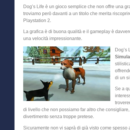
Dog’s Life è un gioco semplice che non offre una gran
troviamo però davanti a un titolo che merita riscopri
Playstation 2.
La grafica è di buona qualità e il gameplay è davver
una velocità impressionante.
Dog’s L
Simula
stilist
offrend
di un s
Se a q
interes
trovere
di livello che non possiamo far altro che consigliare,
divertimento senza troppe pretese.
Sicuramente non vi saprà di già visto come spesso a