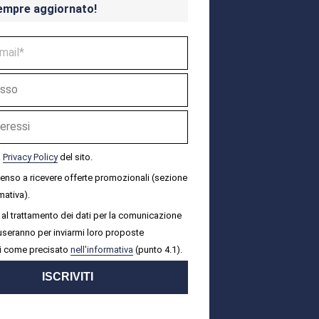
empre aggiornato!
a
Privacy Policy
del sito.
senso a ricevere offerte promozionali (sezione
mativa).
al trattamento dei dati per la comunicazione
i useranno per inviarmi loro proposte
i come precisato
nell'informativa
(punto 4.1).
ISCRIVITI