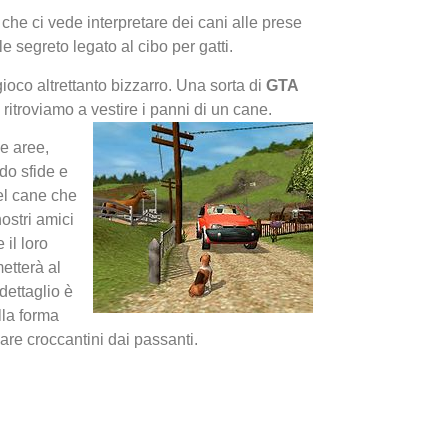
e che ci vede interpretare dei cani alle prese
e segreto legato al cibo per gatti.
ioco altrettanto bizzarro. Una sorta di
GTA
 ritroviamo a vestire i panni di un cane.
e aree,
do sfide e
I Migl
el cane che
Guida 
ostri amici
Definit
 il loro
etterà al
dettaglio è
lla forma
re croccantini dai passanti.