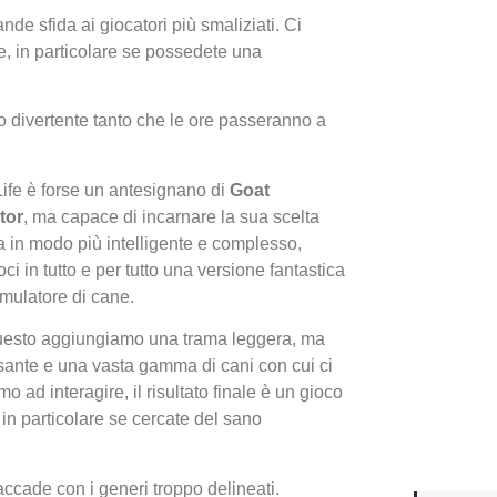
de sfida ai giocatori più smaliziati. Ci
re, in particolare se possedete una
Yakuza
Dojima
o divertente tanto che le ore passeranno a
ife è forse un a
ntesignano di
Goat
tor
, ma capace di incarnare la sua scelta
ica in modo più intelligente e complesso,
oci in tutto e per tutto una versione fantastica
imulatore di cane.
uesto aggiungiamo una trama leggera, ma
sante e una vasta gamma di cani con cui ci
Crash 
mo ad interagire, il risultato finale è un gioco
ottobr
 in particolare se cercate del sano
ccade con i generi troppo delineati.