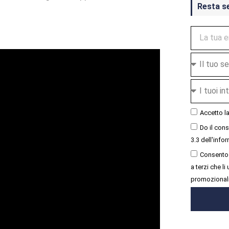
Resta s
Accetto l
Do il con
3.3 dell'infor
Consento 
a terzi che l
promozional