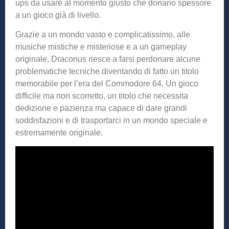
ups da usare al momento giusto che donano spessore
a un gioco già di livello.
Grazie a un mondo vasto e complicatissimo, alle
musiche mistiche e misteriose e a un gameplay
originale, Draconus riesce a farsi perdonare alcune
problematiche tecniche diventando di fatto un titolo
memorabile per l’era del Commodore 64. Un gioco
difficile ma non scorretto, un titolo che necessita
dedizione e pazienza ma capace di dare grandi
soddisfazioni e di trasportarci in un mondo speciale e
estremamente originale.