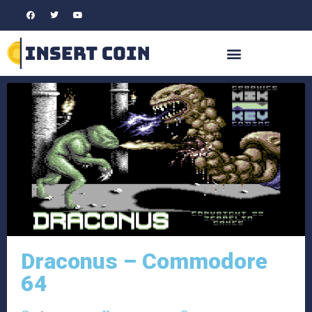
Draconus – Commodore
64