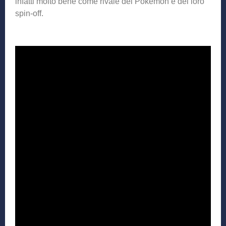
infatti molto bene come rivale dei Pokémon e dei loro
spin-off.