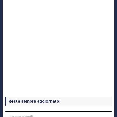
Yakuza: L’Epopea del Drago di Dojima
Crash Bandicoot 4 in uscita a ottobre
Resta sempre aggiornato!